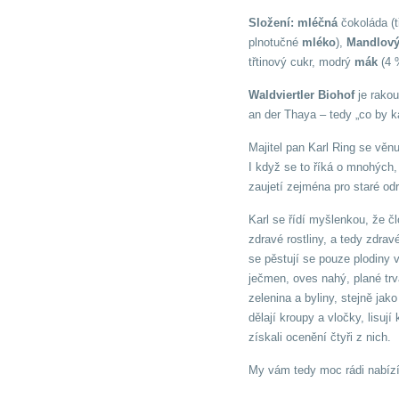
Složení:
mléčná
čokoláda (t
plnotučné
mléko
),
Mandlov
třtinový cukr, modrý
mák
(4 
Waldviertler Biohof
je rakou
an der Thaya – tedy „co by 
Majitel pan Karl Ring se věn
I když se to říká o mnohých, 
zaujetí zejména pro staré odr
Karl se řídí myšlenkou, že čl
zdravé rostliny, a tedy zdrav
se pěstují se pouze plodiny 
ječmen, oves nahý, plané trva
zelenina a byliny, stejně jak
dělají kroupy a vločky, lisují
získali ocenění čtyři z nich.
My vám tedy moc rádi nabízí