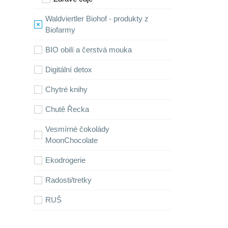
Waldviertler Biohof - produkty z
Biofarmy
BIO obilí a čerstvá mouka
Digitální detox
Chytré knihy
Chutě Řecka
Vesmírné čokolády
MoonChocolate
Ekodrogerie
Radosti/tretky
RUŠ
Pobyty na Chytrově