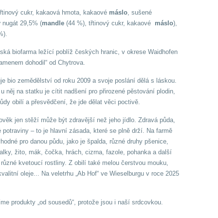
řtinový cukr, kakaová hmota, kakaové
máslo
, sušené
ý
nugát 29,5% (
mandle
(44 %), třtinový cukr, kakaové
máslo
),
%).
ská biofarma ležící poblíž českých hranic, v okrese Waidhofen
kamenem dohodil“ od Chytrova.
uje bio zemědělství od roku 2009 a svoje poslání dělá s láskou.
u něj na statku je cítit nadšení pro přirozené pěstování plodin,
ůdy obilí a přesvědčení, že jde dělat věci poctivě.
ověk jen stěží může být zdravější než jeho jídlo. Zdravá půda,
é potraviny – to je hlavní zásada, které se plně drží. Na farmě
vhodné pro danou půdu, jako je špalda, různé druhy pšenice,
lky, žito, mák, čočka, hrách, cizrna, fazole, pohanka a další
o různé kvetoucí rostliny. Z obilí také melou čerstvou mouku,
 kvalitní oleje... Na veletrhu „Ab Hof“ ve Wieselburgu v roce 2025
me produkty „od sousedů“, protože jsou i naší srdcovkou.