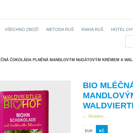
VŠECHNO ZBOŽÍ
METODA RUŠ
KNIHA RUŠ
HOTEL CH
ÉČNÁ ČOKOLÁDA PLNĚNÁ MANDLOVÝM NUGÁTOVÝM KRÉMEM A WA
BIO MLÉČN
MANDLOVÝ
WALDVIERT
Skladem
EUR
KČ