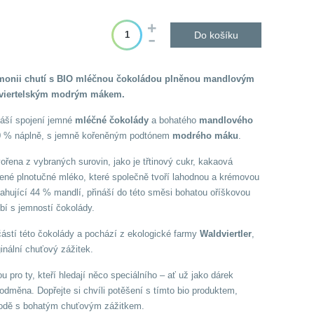
Do košíku
rmonii chutí s BIO mléčnou čokoládou plněnou mandlovým
viertelským modrým mákem.
náší spojení jemné
mléčné čokolády
a bohatého
mandlového
 50 % náplně, s jemně kořeněným podtónem
modrého máku
.
ořena z vybraných surovin, jako je třtinový cukr, kakaová
né plnotučné mléko, které společně tvoří lahodnou a krémovou
ahující 44 % mandlí, přináší do této směsi bohatou oříškovou
bí s jemností čokolády.
částí této čokolády a pochází z ekologické farmy
Waldviertler
,
nální chuťový zážitek.
ou pro ty, kteří hledají něco speciálního – ať už jako dárek
 odměna. Dopřejte si chvíli potěšení s tímto bio produktem,
řírodě s bohatým chuťovým zážitkem.