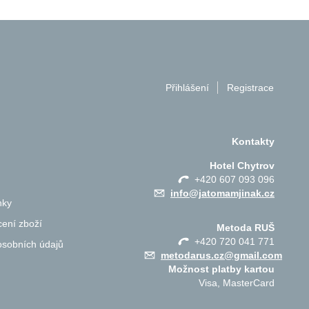
Přihlášení
Registrace
Kontakty
Hotel Chytrov
+420 607 093 096
info@jatomamjinak.cz
nky
ení zboží
Metoda RUŠ
+420 720 041 771
osobních údajů
metodarus.cz@gmail.com
Možnost platby kartou
Visa, MasterCard