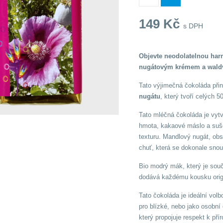
149
Kč
s DPH
Objevte neodolatelnou ha
nugátovým krémem a wald
Tato výjimečná čokoláda při
nugátu
, který tvoří celých
Tato mléčná čokoláda je vytv
hmota, kakaové máslo a suše
texturu. Mandlový nugát, obs
chuť, která se dokonale snou
Bio modrý mák, který je sou
dodává každému kousku origi
Tato čokoláda je ideální volb
pro blízké, nebo jako osobní
který propojuje respekt k p