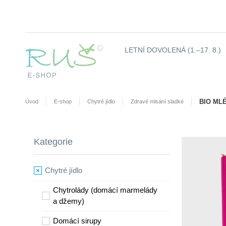
LETNÍ DOVOLENÁ (1.–17. 8.)
BIO ML
Úvod
E-shop
Chytré jídlo
Zdravé mlsání sladké
Kategorie
Chytré jídlo
Chytrolády (domácí marmelády
a džemy)
​Domácí sirupy