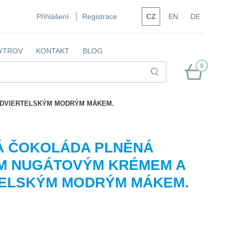
Přihlášení
Registrace
CZ
EN
DE
YTROV
KONTAKT
BLOG
0
LDVIERTELSKÝM MODRÝM MÁKEM.
Á ČOKOLÁDA PLNĚNÁ
M NUGÁTOVÝM KRÉMEM A
ELSKÝM MODRÝM MÁKEM.