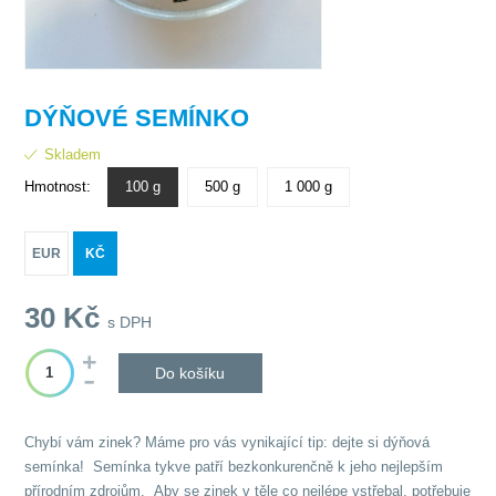
DÝŇOVÉ SEMÍNKO
Skladem
Hmotnost:
100 g
500 g
1 000 g
EUR
KČ
30
Kč
s DPH
Do košíku
Chybí vám zinek? Máme pro vás vynikající tip: dejte si dýňová
semínka! Semínka tykve patří bezkonkurenčně k jeho nejlepším
přírodním zdrojům. Aby se zinek v těle co nejlépe vstřebal, potřebuje