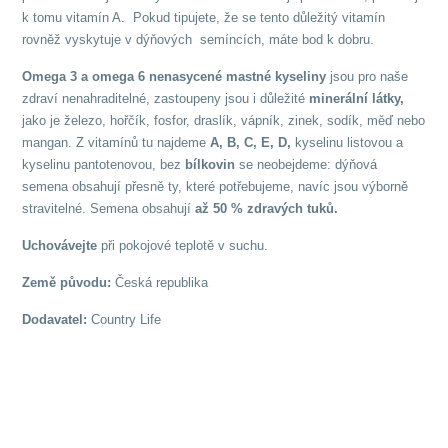
k tomu vitamín A. Pokud tipujete, že se tento důležitý vitamín
rovněž vyskytuje v dýňových semíncích, máte bod k dobru.
Omega 3 a omega 6 nenasycené mastné kyseliny
jsou pro naše
zdraví nenahraditelné, zastoupeny jsou i důležité
minerální látky,
jako je železo, hořčík, fosfor, draslík, vápník, zinek, sodík, měď nebo
mangan. Z vitamínů tu najdeme
A, B, C, E, D,
kyselinu listovou a
kyselinu pantotenovou, bez
bílkovin
se neobejdeme: dýňová
semena obsahují přesně ty, které potřebujeme, navíc jsou výborně
stravitelné. Semena obsahují
až 50 % zdravých tuků.
Uchovávejte
při pokojové teplotě v suchu.
Země původu:
Česká republika
Dodavatel:
Country Life