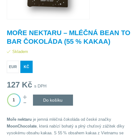
MOŘE NEKTARU – MLÉČNÁ BEAN TO
BAR ČOKOLÁDA (55 % KAKAA)
Skladem
EUR
KČ
127
Kč
s DPH
Do košíku
Moře nektaru
je jemná mléčná čokoláda od české značky
MoonChocolate
, která nabízí bohatý a plný chuťový zážitek díky
vysokému obsahu kakaa. S 55 % obsahem kakaa z Vietnamu se