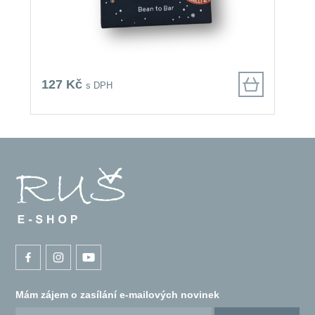
127 Kč
1
s DPH
Mám zájem o zasílání e-mailových novinek