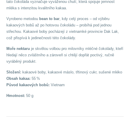
tato čokoláda vyznačuje vyváženou chutí, která spojuje jemnost
mléka s intenzitou kvalitního kakaa.
Vyrobeno metodou
bean to bar
, kdy celý proces – od výběru
kakaových bobů až po hotovou čokoládu – probíhá pod jednou
střechou. Kakaové boby pocházejí z vietnamké provincie Dak Lak,
což přispívá k jedinečnosti této čokolády.
Moře nektaru
je skvělou volbou pro milovníky mléčné čokolády, kteří
hledají něco zvláštního a zároveň si chtějí dopřát poctivý, ručně
vyráběný produkt.
Složení:
kakaové boby, kakaové máslo, třtinový cukr, sušené mléko
Obsah kakaa:
55 %
Původ kakaových bobů:
Vietnam
Hmotnost:
50 g