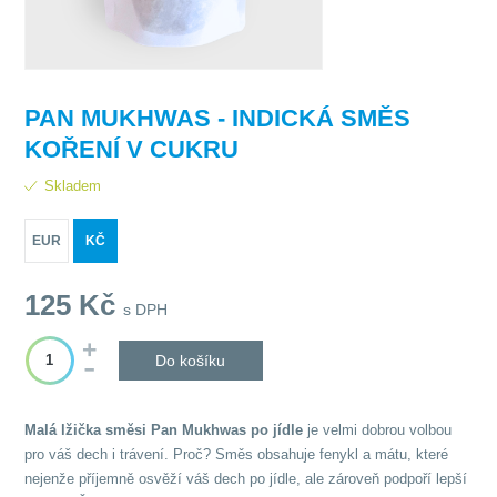
PAN MUKHWAS - INDICKÁ SMĚS
KOŘENÍ V CUKRU
Skladem
EUR
KČ
125
Kč
s DPH
Do košíku
Malá lžička směsi Pan Mukhwas po jídle
je velmi dobrou volbou
pro váš dech i trávení. Proč? Směs obsahuje fenykl a mátu, které
nejenže příjemně osvěží váš dech po jídle, ale zároveň podpoří lepší