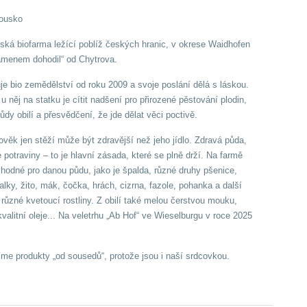
ousko
ská biofarma ležící poblíž českých hranic, v okrese Waidhofen
amenem dohodil“ od Chytrova.
uje bio zemědělství od roku 2009 a svoje poslání dělá s láskou.
u něj na statku je cítit nadšení pro přirozené pěstování plodin,
ůdy obilí a přesvědčení, že jde dělat věci poctivě.
ověk jen stěží může být zdravější než jeho jídlo. Zdravá půda,
é potraviny – to je hlavní zásada, které se plně drží. Na farmě
vhodné pro danou půdu, jako je špalda, různé druhy pšenice,
lky, žito, mák, čočka, hrách, cizrna, fazole, pohanka a další
o různé kvetoucí rostliny. Z obilí také melou čerstvou mouku,
 kvalitní oleje... Na veletrhu „Ab Hof“ ve Wieselburgu v roce 2025
me produkty „od sousedů“, protože jsou i naší srdcovkou.