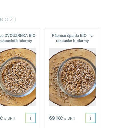
ZBOŽÍ
ice DVOUZRNKA BIO
Pšenice špalda BIO – z
 rakouské biofarmy
rakouské biofarmy
i
i
Kč
69 Kč
s DPH
s DPH