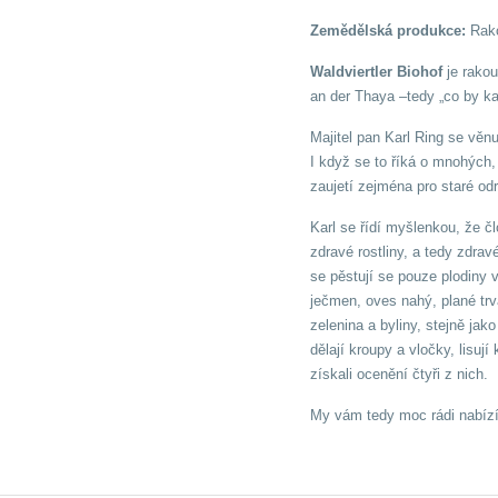
Zemědělská produkce:
Rak
Waldviertler Biohof
je rakou
an der Thaya –tedy „co by k
Majitel pan Karl Ring se věn
I když se to říká o mnohých, 
zaujetí zejména pro staré odr
Karl se řídí myšlenkou, že čl
zdravé rostliny, a tedy zdrav
se pěstují se pouze plodiny 
ječmen, oves nahý, plané trva
zelenina a byliny, stejně jak
dělají kroupy a vločky, lisují
získali ocenění čtyři z nich.
My vám tedy moc rádi nabízí