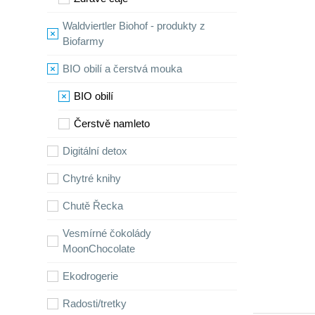
Waldviertler Biohof - produkty z
Biofarmy
BIO obilí a čerstvá mouka
BIO obilí
Čerstvě namleto
Digitální detox
Chytré knihy
Chutě Řecka
Vesmírné čokolády
MoonChocolate
Ekodrogerie
Radosti/tretky