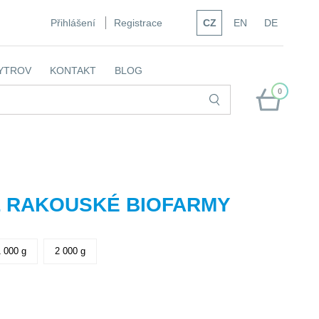
Přihlášení
Registrace
CZ
EN
DE
YTROV
KONTAKT
BLOG
0
 Z RAKOUSKÉ BIOFARMY
1 000 g
2 000 g