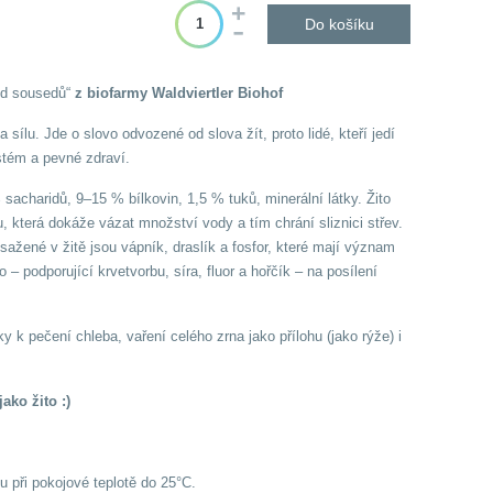
Do košíku
 „od sousedů“
z biofarmy Waldviertler Biohof
sílu. Jde o slovo odvozené od slova žít, proto lidé, kteří jedí
ystém a pevné zdraví.
 sacharidů, 9–15 % bílkovin, 1,5 % tuků, minerální látky. Žito
, která dokáže vázat množství vody a tím chrání sliznici střev.
ažené v žitě jsou vápník, draslík a fosfor, které mají význam
 – podporující krvetvorbu, síra, fluor a hořčík – na posílení
 k pečení chleba, vaření celého zrna jako přílohu (jako rýže) i
jako žito :)
 při pokojové teplotě do 25°C.