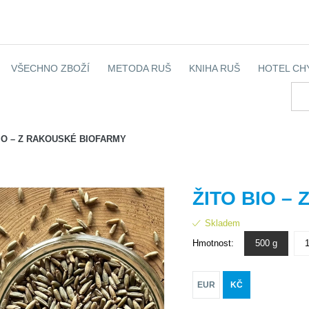
VŠECHNO ZBOŽÍ
METODA RUŠ
KNIHA RUŠ
HOTEL CH
IO – Z RAKOUSKÉ BIOFARMY
ŽITO BIO –
Skladem
Hmotnost:
500 g
EUR
KČ