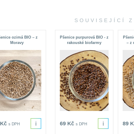
SOUVISEJÍCÍ 
enice ozimá BIO – z
Pšenice purpurová BIO - z
Pšen
Moravy
rakouské biofarmy
– z
i
i
 Kč
69 Kč
89 
s DPH
s DPH