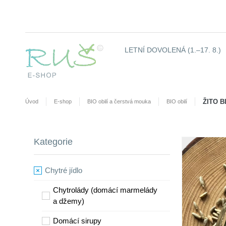
LETNÍ DOVOLENÁ (1.–17. 8.)
ŽITO B
Úvod
E-shop
BIO obilí a čerstvá mouka
BIO obilí
Kategorie
Chytré jídlo
Chytrolády (domácí marmelády
a džemy)
​Domácí sirupy