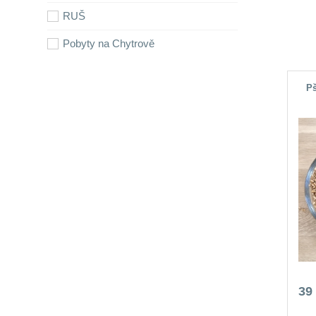
RUŠ
Pobyty na Chytrově
Pš
39