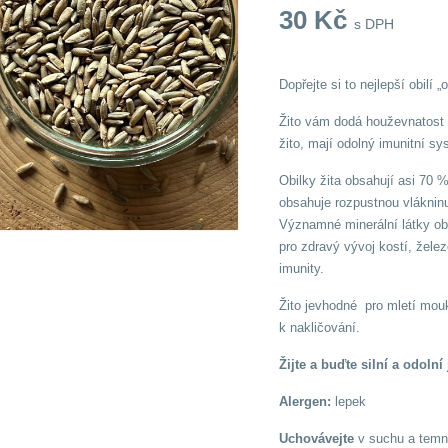
30
Kč
s DPH
Dopřejte si to nejlepší obilí
Žito vám dodá houževnatost a 
žito, mají odolný imunitní s
Obilky žita obsahují asi 70 %
obsahuje rozpustnou vlákninu
Významné minerální látky obs
pro zdravý vývoj kostí, železo
imunity.
Žito jevhodné pro mletí mouky
k nakličování.
Žijte a buďte silní a odolní 
Alergen:
lepek
Uchovávejte
v suchu a temnu