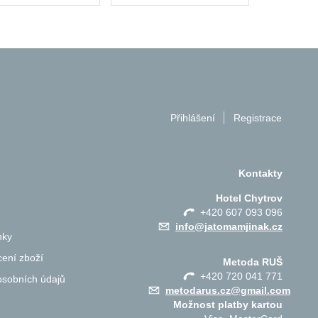
Přihlášení
Registrace
Kontakty
Hotel Chytrov
+420 607 093 096
info@jatomamjinak.cz
nky
ení zboží
Metoda RUŠ
+420 720 041 771
osobních údajů
metodarus.cz@gmail.com
Možnost platby kartou