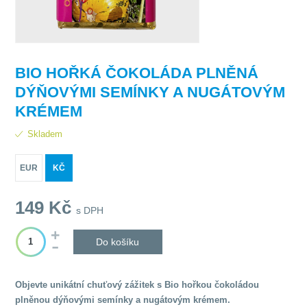
BIO HOŘKÁ ČOKOLÁDA PLNĚNÁ
DÝŇOVÝMI SEMÍNKY A NUGÁTOVÝM
KRÉMEM
Skladem
EUR
KČ
149
Kč
s DPH
Do košíku
Objevte unikátní chuťový zážitek s Bio hořkou čokoládou
plněnou dýňovými semínky a nugátovým krémem.