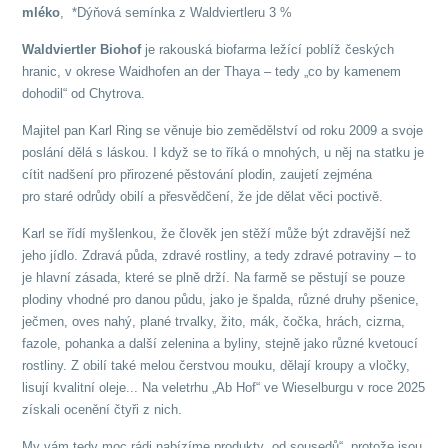
mléko
, *Dýňová semínka z Waldviertleru 3 %
Waldviertler Biohof
je rakouská biofarma ležící poblíž českých
hranic, v okrese Waidhofen an der Thaya – tedy „co by kamenem
dohodil“ od Chytrova.
Majitel pan Karl Ring se věnuje bio zemědělství od roku 2009 a svoje
poslání dělá s láskou. I když se to říká o mnohých, u něj na statku je
cítit nadšení pro přirozené pěstování plodin, zaujetí zejména
pro staré odrůdy obilí a přesvědčení, že jde dělat věci poctivě.
Karl se řídí myšlenkou, že člověk jen stěží může být zdravější než
jeho jídlo. Zdravá půda, zdravé rostliny, a tedy zdravé potraviny – to
je hlavní zásada, které se plně drží. Na farmě se pěstují se pouze
plodiny vhodné pro danou půdu, jako je špalda, různé druhy pšenice,
ječmen, oves nahý, plané trvalky, žito, mák, čočka, hrách, cizrna,
fazole, pohanka a další zelenina a byliny, stejně jako různé kvetoucí
rostliny. Z obilí také melou čerstvou mouku, dělají kroupy a vločky,
lisují kvalitní oleje... Na veletrhu „Ab Hof“ ve Wieselburgu v roce 2025
získali ocenění čtyři z nich.
My vám tedy moc rádi nabízíme produkty „od sousedů“, protože jsou