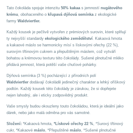
Tato čokoláda spojuje intenzitu
50% kakaa
s jemností
nugátového
krému
, obohaceného o
křupavá dýňová semínka
z ekologické
farmy
Waldviertler.
Každý kousek je pečlivě vytvořen z prémiových surovin, které splňují
ty nejvyšší standardy
ekologického zemědělství
. Kakaová hmota
a kakaové máslo se harmonicky mísí s lískovými ořechy (22 %),
surovým třtinovým cukrem a přepuštěným máslem, což vytváří
bohatou a krémovou texturu této čokolády. Sušené plnotučné mléko
přidává jemnost, která potěší vaše chuťové pohárky.
Dýňová semínka (3 %) pocházející z přírodních polí
Waldviertler
dodávají čokoládě jedinečný charakter a lehký oříškový
podtón. Každý kousek této čokolády je zárukou, že si dopřejete
nejen lahodný, ale i eticky zodpovědný produkt.
Vaše smysly budou okouzleny touto čokoládou, která je ideální jako
dárek, nebo jako malá odměna pro vás samotné.
Složení:
*Kakaová hmota,
*Lískové ořechy 22 %
, *Surový třtinový
cukr, *Kakaové
máslo
, *Přepuštěné
máslo
, *Sušené plnotučné