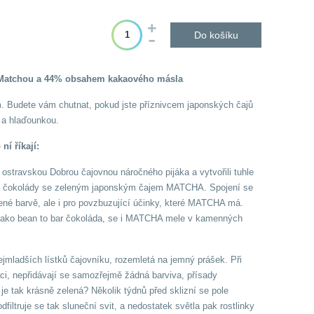
Do košíku
 Matchou a 44% obsahem kakaového másla
m. Budete vám chutnat, pokud jste příznivcem japonských čajů
 a hlaďounkou.
í říkají:
ostravskou Dobrou čajovnou náročného pijáka a vytvořili tuhle
ílé čokolády se zeleným japonským čajem MATCHA. Spojení se
lené barvě, ale i pro povzbuzující účinky, které MATCHA má.
ně jako bean to bar čokoláda, se i MATCHA mele v kamenných
mladších lístků čajovníku, rozemletá na jemný prášek. Při
ci, nepřidávají se samozřejmě žádná barviva, přísady
 je tak krásně zelená? Několik týdnů před sklizní se pole
dfiltruje se tak sluneční svit, a nedostatek světla pak rostlinky