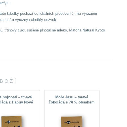
rofylu.
éto tabulky pochází od lokálních producentů, má výraznou
nou chuť a výrazný nahořklý dozvuk.
, třtinový cukr, sušené plnotučné mléko, Matcha Natural Kyoto
ZBOŽÍ
e hojnosti – tmavá
Moře Jasu – tmavá
MATCHA - 
láda z Papuy Nové
čokoláda s 74 % obsahem
Matchou 
neje (65 % kakaa)
kakaa z Mexika
kakao