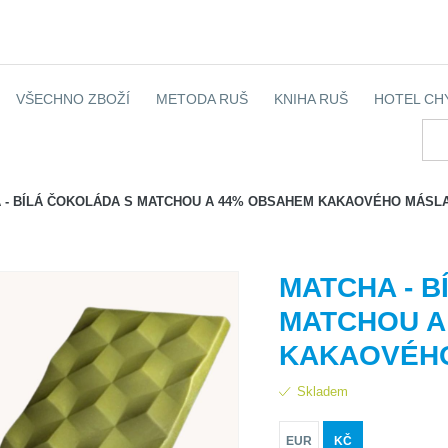
VŠECHNO ZBOŽÍ
METODA RUŠ
KNIHA RUŠ
HOTEL CH
 - BÍLÁ ČOKOLÁDA S MATCHOU A 44% OBSAHEM KAKAOVÉHO MÁSL
MATCHA - B
MATCHOU A
KAKAOVÉH
Skladem
EUR
KČ