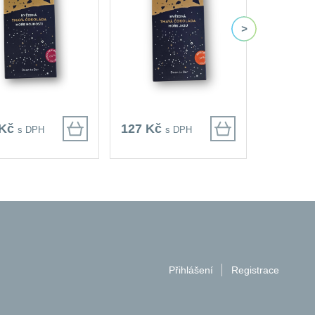
 Kč
127 Kč
164 Kč
s DPH
s DPH
Přihlášení
Registrace