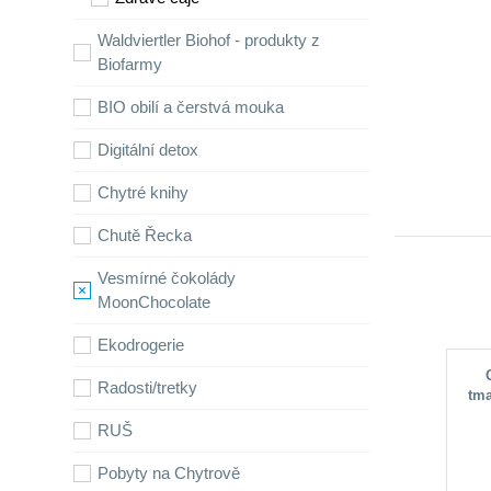
Waldviertler Biohof - produkty z
Biofarmy
BIO obilí a čerstvá mouka
Digitální detox
Chytré knihy
Chutě Řecka
Vesmírné čokolády
MoonChocolate
Ekodrogerie
Radosti/tretky
tma
m
RUŠ
Pobyty na Chytrově