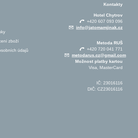
Kontakty
Hotel Chytrov
+420 607 093 096
info@jatomamjinak.cz
nky
ení zboží
Metoda RUŠ
+420 720 041 771
osobních údajů
metodarus.cz@gmail.com
Možnost platby kartou
Visa, MasterCard
IČ: 23016116
DIČ: CZ23016116