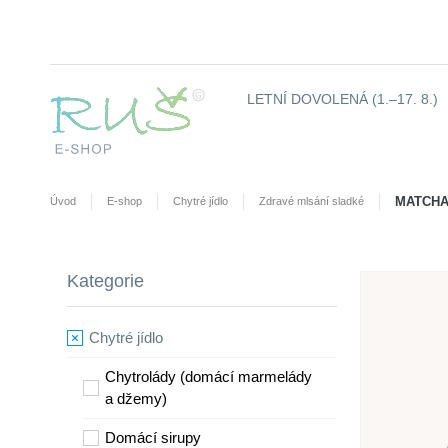
LETNÍ DOVOLENÁ (1.–17. 8.)
MATCHA
Úvod
E-shop
Chytré jídlo
Zdravé mlsání sladké
Kategorie
Chytré jídlo
Chytrolády (domácí marmelády
a džemy)
​Domácí sirupy