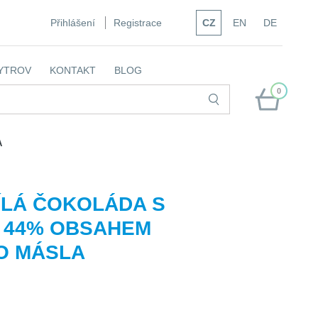
Přihlášení
Registrace
CZ
EN
DE
YTROV
KONTAKT
BLOG
0
A
ÍLÁ ČOKOLÁDA S
 44% OBSAHEM
O MÁSLA