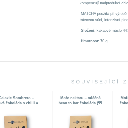
kompenzují nadprodukcí chlo
MATCHA použitá při výrobě t
trávovou vůni, intenzivní pl
Složení:
kakaové máslo 44%
Hmotnost: 7
0 g
SOUVISEJÍCÍ 
Galaxie Sombrero –
Moře nektaru – mléčná
Moř
vá čokoláda s chilli a
bean to bar čokoláda (55
čoko
angem (74 % kakaa,
% kakaa)
Gui
Mexiko)