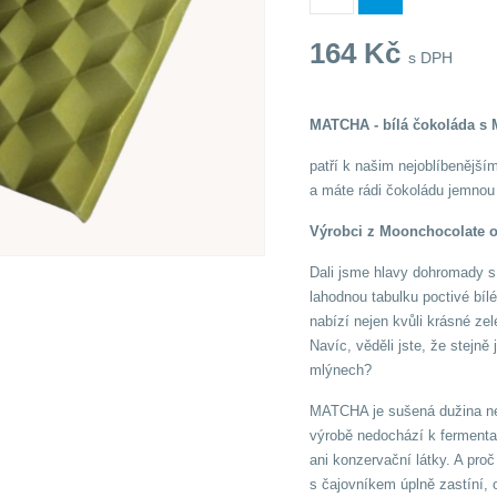
164
Kč
s DPH
MATCHA - bílá čokoláda s
patří k našim nejoblíbenější
a máte rádi čokoládu jemnou
Výrobci z Moonchocolate o n
Dali jsme hlavy dohromady s 
lahodnou tabulku poctivé b
nabízí nejen kvůli krásné ze
Navíc, věděli jste, že stej
mlýnech?
MATCHA je sušená dužina nej
výrobě nedochází k fermenta
ani konzervační látky. A proč
s čajovníkem úplně zastíní, o