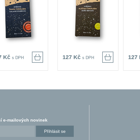
7 Kč
127 Kč
127
s DPH
s DPH
í e-mailových novinek
Přihlásit se