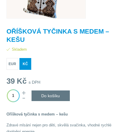
OŘÍŠKOVÁ TYČINKA S MEDEM –
KEŠU
Skladem
EUR
KČ
39
Kč
s DPH
Do košíku
Oříšková tyčinka s medem – kešu
Zdravé mlsání nejen pro děti, skvělá svačinka, vhodné rychlé
doplnění energie.